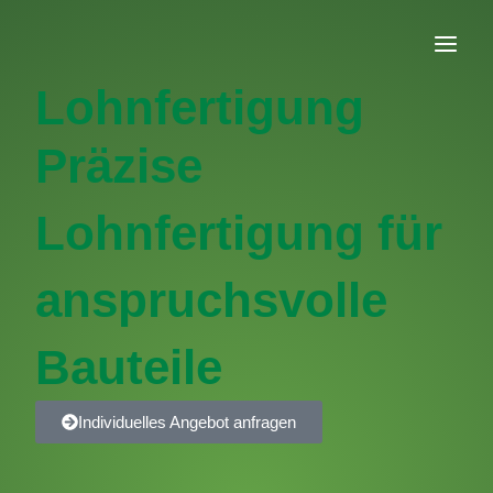
Zum
Inhalt
springen
Lohnfertigung
Präzise
Lohnfertigung für
anspruchsvolle
Bauteile
Individuelles Angebot anfragen